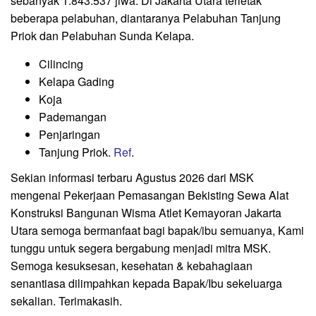
sebanyak 1.843.537 jiwa.
Di Jakarta Utara terletak
beberapa pelabuhan, diantaranya Pelabuhan Tanjung
Priok dan Pelabuhan Sunda Kelapa.
Cilincing
Kelapa Gading
Koja
Pademangan
Penjaringan
Tanjung Priok.
Ref
.
Sekian informasi terbaru Agustus 2026 dari MSK
mengenai Pekerjaan Pemasangan Bekisting Sewa Alat
Konstruksi Bangunan Wisma Atlet Kemayoran Jakarta
Utara semoga bermanfaat bagi bapak/ibu semuanya, Kami
tunggu untuk segera bergabung menjadi mitra MSK.
Semoga kesuksesan, kesehatan & kebahagiaan
senantiasa dilimpahkan kepada Bapak/Ibu sekeluarga
sekalian. Terimakasih.