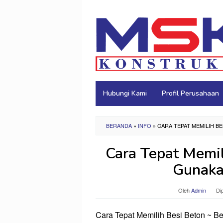
Loncat
ke
konten
Hubungi Kami
Profil Perusahaan
BERANDA
»
INFO
»
CARA TEPAT MEMILIH B
Cara Tepat Memil
Gunaka
Oleh
Admin
Di
Cara Tepat Memilih Besi Beton ~ Bes