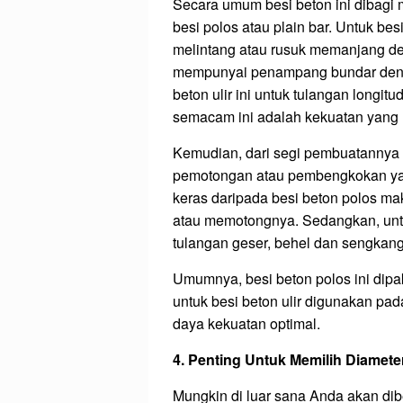
Secara umum besi beton ini dibagi m
besi polos atau plain bar. Untuk besi
melintang atau rusuk memanjang den
mempunyai penampang bundar dengan
beton ulir ini untuk tulangan longi
semacam ini adalah kekuatan yang
Kemudian, dari segi pembuatannya
pemotongan atau pembengkokan yang 
keras daripada besi beton polos m
atau memotongnya. Sedangkan, untu
tulangan geser, behel dan sengkang
Umumnya, besi beton polos ini dip
untuk besi beton ulir digunakan p
daya kekuatan optimal.
4. Penting Untuk Memilih Diamet
Mungkin di luar sana Anda akan dibe