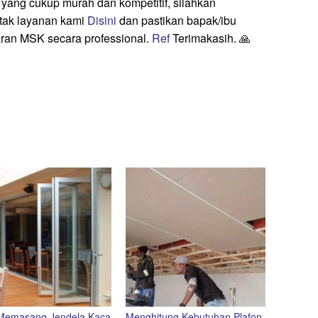
yang cukup murah dan kompetitif, silahkan
tak layanan kami
Disini
dan pastikan bapak/ibu
ran MSK secara professional.
Ref
Terimakasih. 🙏
 Memasang Jendela Kaca
Menghitung Kebutuhan Plafon