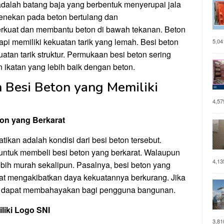
adalah batang baja yang berbentuk menyerupai jala
penekan pada beton bertulang dan
perkuat dan membantu beton di bawah tekanan. Beton
api memiliki kekuatan tarik yang lemah. Besi beton
5,04
atan tarik struktur. Permukaan besi beton sering
ikatan yang lebih baik dengan beton.
 Besi Beton yang Memiliki
4,57
on yang Berkarat
ikan adalah kondisi dari besi beton tersebut.
untuk membeli besi beton yang berkarat. Walaupun
4,13
bih murah sekalipun. Pasalnya, besi beton yang
pat mengakibatkan daya kekuatannya berkurang. Jika
n dapat membahayakan bagi pengguna bangunan.
liki Logo SNI
3,81